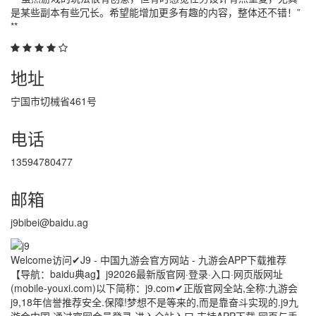
是某些副本有些冗长。希望能增加更多有趣的内容，整体还不错！”
**
地址
宁国市切械省461号
电话
13594780477
邮箱
j9bibei@baidu.ag
Welcome访问✔J9 - 中国九游会官方网站 - 九游会APP下载推荐
【导航：baidu典ag】j92026最新版官网·登录·入口·网页版网址
(mobile-youxi.com)以下简称：j9.com✔正版官网全站,全称:九游会
j9,18年信誉推荐安全.保障!梦想不是等来的,而是靠奋斗实现的.j9九
游会中国,通过官网会员登录,进入全站入口,支持APP下载,网页与手