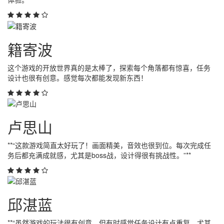
籍寄波
这个游戏的开放世界真的是太棒了，探索每个角落都有惊喜，任务
设计也很有创意。感觉每次都能发现新东西！
卢思山
**“这款游戏简直太好玩了！画面精美，音效也很到位。每次完成任
务后都充满成就感，尤其是boss战，设计得很有挑战性。”**
邱湛蓝
**“虽然游戏的玩法很有创意，但有时感觉任务设计有点重复，尤其