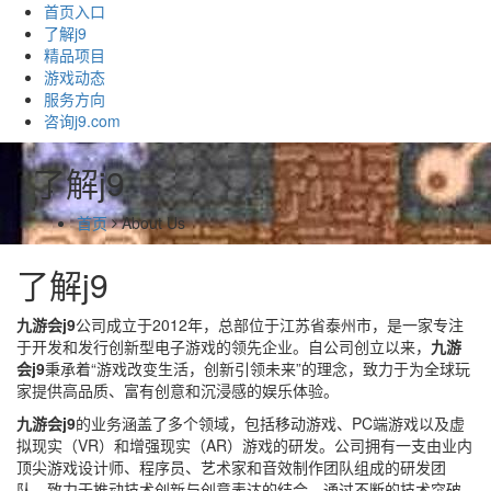
首页入口
了解j9
精品项目
游戏动态
服务方向
咨询j9.com
了解j9
首页
About Us
了解j9
九游会j9
公司成立于2012年，总部位于江苏省泰州市，是一家专注
于开发和发行创新型电子游戏的领先企业。自公司创立以来，
九游
会j9
秉承着“游戏改变生活，创新引领未来”的理念，致力于为全球玩
家提供高品质、富有创意和沉浸感的娱乐体验。
九游会j9
的业务涵盖了多个领域，包括移动游戏、PC端游戏以及虚
拟现实（VR）和增强现实（AR）游戏的研发。公司拥有一支由业内
顶尖游戏设计师、程序员、艺术家和音效制作团队组成的研发团
队，致力于推动技术创新与创意表达的结合。通过不断的技术突破