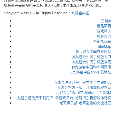
机版都完美适配电子竞技,真人互动与体育游戏,畅享游戏乐趣。
Copyright © 2026 - All Rights Reserved
j9九游会中国
.
了解j9
精品项目
游戏动态
服务方向
咨询j9.com
SiteMap
j9九游会中国官方网站
j9九游会中国手机版入口
j9九游会中国手机版官网
j9九游会中国Web网页版
j9九游会中国app下载地址
九游会注册开户 - 官方平台立即加入
九游会官方正版 - J9游戏授权官网
九游会(J9)集团官方网站 - J9.COM
九游手游免费下载门户_云游戏平台_好玩的手机游戏排行榜
老哥俱乐部-老哥必备的交流社区