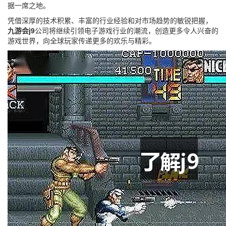
据一席之地。
凭借深厚的技术积累、丰富的行业经验和对市场趋势的敏锐把握，
九游会j9
公司将继续引领电子游戏行业的潮流，创造更多令人兴奋的
游戏世界，向全球玩家传递更多的欢乐与精彩。