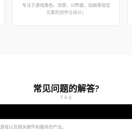
专注于游戏角色、场景、UI界面、动画等视觉
元素的创作与设计；
常见问题的解答?
F A Q
游戏以及相关硬件和服务的产业。