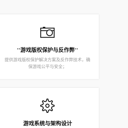
**游戏版权保护与反作弊**
提供游戏版权保护解决方案及反作弊技术，确
保游戏公平与安全；
游戏系统与架构设计