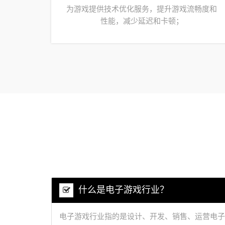
为游戏提供技术优化服务，提升游戏流畅度和
性能，减少延迟和卡顿；
什么是电子游戏行业？
电子游戏行业指的是设计、开发、销售、运营电子