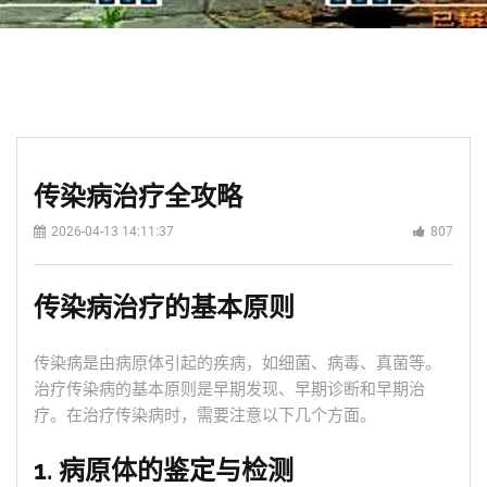
传染病治疗全攻略
2026-04-13 14:11:37
807
传染病治疗的基本原则
传染病是由病原体引起的疾病，如细菌、病毒、真菌等。
治疗传染病的基本原则是早期发现、早期诊断和早期治
疗。在治疗传染病时，需要注意以下几个方面。
1. 病原体的鉴定与检测