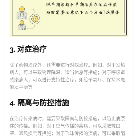
3. 对症治疗
除了药物治疗外，还需要进行对症治疗。例如，对于发热
病人，可以采取物理降温、适当休息等措施；对于呼吸道
感染病人，可以进行支持性治疗，如给予氧疗、保持水电
解质平衡等。
4. 隔离与防控措施
在治疗传染病时，需要采取隔离与防控措施，以防止病原
体的传播。例如，对于空气传播的疾病，可以采取戴口
罩、通风换气等措施；对于飞沫传播的疾病，可以采取隔