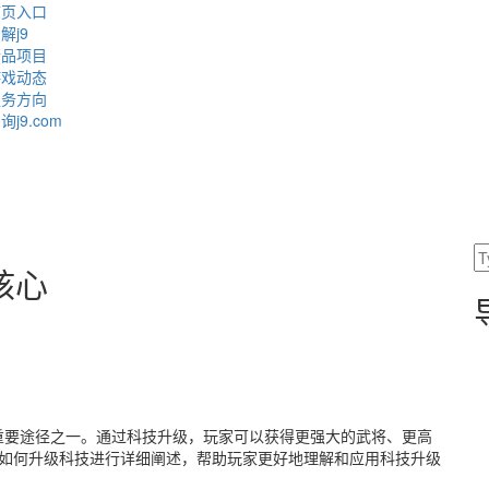
首页入口
解j9
精品项目
游戏动态
服务方向
询j9.com
核心
重要途径之一。通过科技升级，玩家可以获得更强大的武将、更高
对如何升级科技进行详细阐述，帮助玩家更好地理解和应用科技升级