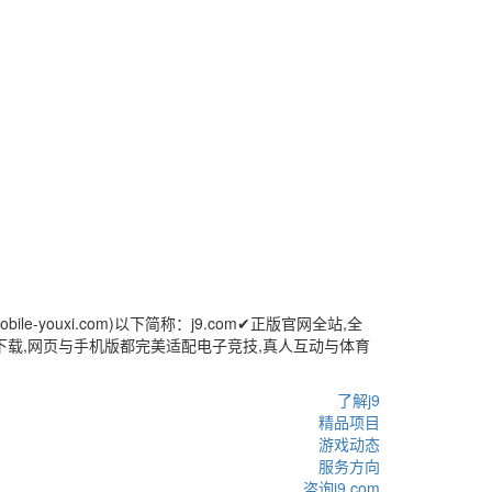
le-youxi.com)以下简称：j9.com✔正版官网全站,全
PP下载,网页与手机版都完美适配电子竞技,真人互动与体育
了解j9
精品项目
游戏动态
服务方向
咨询j9.com