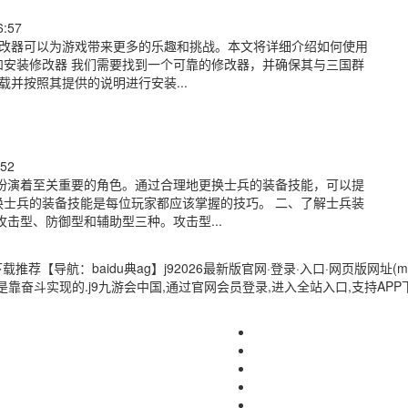
6:57
修改器可以为游戏带来更多的乐趣和挑战。本文将详细介绍如何使用
载和安装修改器 我们需要找到一个可靠的修改器，并确保其与三国群
并按照其提供的说明进行安装...
:52
扮演着至关重要的角色。通过合理地更换士兵的装备技能，可以提
士兵的装备技能是每位玩家都应该掌握的技巧。 二、了解士兵装
击型、防御型和辅助型三种。攻击型...
载推荐【导航：baidu典ag】j92026最新版官网·登录·入口·网页版网址(mobi
,而是靠奋斗实现的.j9九游会中国,通过官网会员登录,进入全站入口,支持A